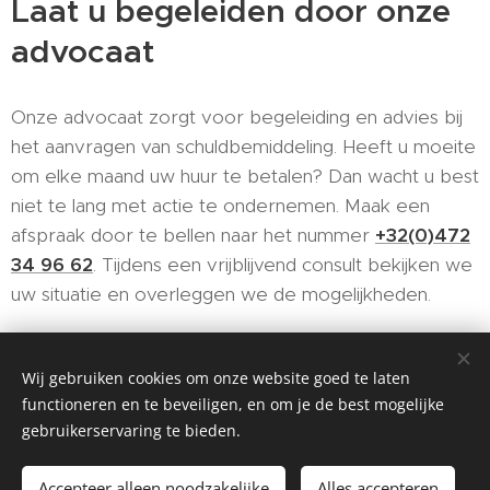
Laat u begeleiden door onze
advocaat
Onze advocaat zorgt voor begeleiding en advies bij
het aanvragen van schuldbemiddeling. Heeft u moeite
om elke maand uw huur te betalen? Dan wacht u best
niet te lang met actie te ondernemen. Maak een
afspraak door te bellen naar het nummer
+32(0)472
34 96 62
. Tijdens een vrijblijvend consult bekijken we
uw situatie en overleggen we de mogelijkheden.
Wij gebruiken cookies om onze website goed te laten
functioneren en te beveiligen, en om je de best mogelijke
Advocaat Isabelle Parmentier B.V., Theofiel van
gebruikerservaring te bieden.
Cauwenberghslei 76, 2900 Schoten, +32(0)472 34 96 62,
BE0728.957.275
Accepteer alleen noodzakelijke
Alles accepteren