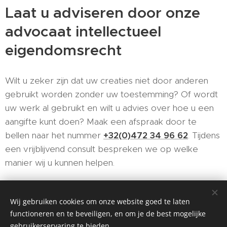
Laat u adviseren door onze
advocaat intellectueel
eigendomsrecht
Wilt u zeker zijn dat uw creaties niet door anderen
gebruikt worden zonder uw toestemming? Of wordt
uw werk al gebruikt en wilt u advies over hoe u een
aangifte kunt doen? Maak een afspraak door te
bellen naar het nummer
+32(0)472 34 96 62
. Tijdens
een vrijblijvend consult bespreken we op welke
manier wij u kunnen helpen.
Wij gebruiken cookies om onze website goed te laten
functioneren en te beveiligen, en om je de best mogelijke
Advocaat Isabelle Parmentier B.V., Theofiel van
gebruikerservaring te bieden.
Cauwenberghslei 76, 2900 Schoten, +32(0)472 34 96 62,